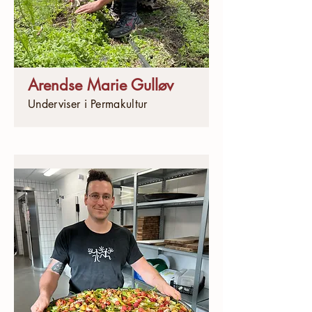
Arendse Marie Gulløv
Underviser i Permakultur