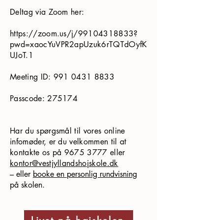
Deltag via Zoom her:
https://zoom.us/j/99104318833?
pwd=xaocYuVPR2apUzuk6rTQTdOyfK
UJoT.1
Meeting ID:
991 0431 8833
Passcode: 275174
Har du spørgsmål til vores online
infomøder, er du velkommen til at
kontakte os på
9675 3777
​ eller
kontor@vestjyllandshojskole.dk
– eller
booke en personlig rundvisning
på skolen.