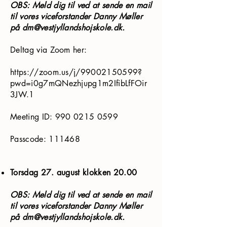
OBS: Meld dig til ved at sende en mail
til vores viceforstander Danny Møller
på
dm@vestjyllandshojskole.dk
.
Deltag via Zoom her:
https://zoom.us/j/99002150599?
pwd=i0g7mQNezhjupg1m2IfibLfFOir
3JW.1
Meeting ID:
990 0215 0599
Passcode: 111468
Torsdag 27. august klokken 20.00
OBS: Meld dig til ved at sende en mail
til vores viceforstander Danny Møller
på
dm@vestjyllandshojskole.dk
.