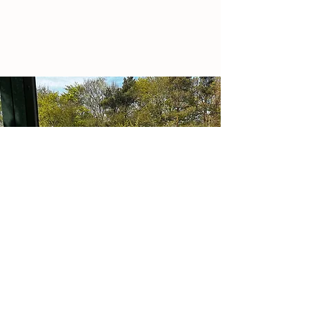
Vestjyllands Højskole
Skraldhedevej 8
6950 Ringkøbing