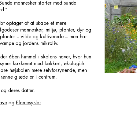
 Sunde mennesker starter med sunde
rd.”
ybt optaget af at skabe et mere
lgodeser mennesker, miljø, planter, dyr og
planter – vilde og kultiverede – men har
svampe og jordens mikroliv.
nder åben himmel i skolens haver, hvor hun
rsyner køkkenet med lækkert, økologisk
gøre højskolen mere selvforsynende, men
grønne glæde er i centrum.
og deres datter.
have
og
Plantesysler