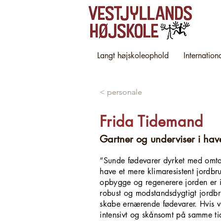
Langt højskoleophold
Internation
< personale
Frida Tidemand
Gartner og underviser i hav
”Sunde fødevarer dyrket med omtanke
have et mere klimaresistent jordbr
opbygge og regenerere jorden er ik
robust og modstandsdygtigt jordbr
skabe ernærende fødevarer. Hvis vi 
intensivt og skånsomt på samme tid