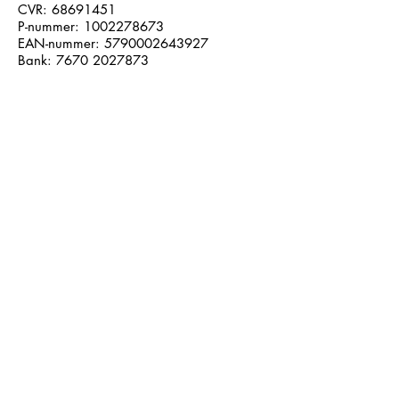
CVR:
68691451
P-nummer:
1002278673
EAN-nummer:
5790002643927
Bank:
7670 2027873
Følg os på sociale medier:
Læs seneste nyhedsbrev
Læs seneste kontrolrapport fra
Fødevarestyrelsen