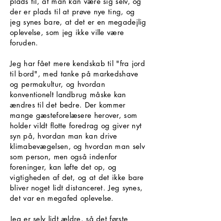
plads til, at man kan være sig selv, og
der er plads til at prøve nye ting, og
jeg synes bare, at det er en megadejlig
oplevelse, som jeg ikke ville være
foruden.
Jeg har fået mere kendskab til "fra jord
til bord", med tanke på markedshave
og permakultur, og hvordan
konventionelt landbrug måske kan
ændres til det bedre. Der kommer
mange gæsteforelæsere herover, som
holder vildt flotte foredrag og giver nyt
syn på, hvordan man kan drive
klimabevægelsen, og hvordan man selv
som person, men også indenfor
foreninger, kan løfte det op, og
vigtigheden af det, og at det ikke bare
bliver noget lidt distanceret. Jeg synes,
det var en megafed oplevelse.
Jeg er selv lidt ældre, så det første