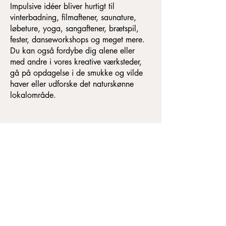
Impulsive idéer bliver hurtigt til
vinterbadning, filmaftener, saunature,
løbeture, yoga, sangaftener, brætspil,
fester, danseworkshops og meget mere.
Du kan også fordybe dig alene eller
med andre i vores kreative værksteder,
gå på opdagelse i de smukke og vilde
haver eller udforske det naturskønne
lokalområde.
Faciliteterne
Højskolens faciliteter står åbne døgnet
rundt. Her finder du blandt andet
klatrevæggen, træningslokalet,
biblioteket, musiklokalet, det runde hus og
dansesalen – og ikke mindst
værkstederne for tekstil, keramik, træ og
kunst. Fordyb dig i lige dét, du har lyst til,