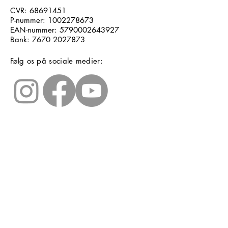
CVR:
68691451
P-nummer:
1002278673
EAN-nummer:
5790002643927
Bank:
7670 2027873
Følg os på sociale medier:
Læs seneste nyhedsbrev
Læs seneste kontrolrapport fra
Fødevarestyrelsen