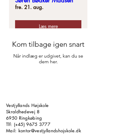
Søren Bødker Madsen
fre. 21. aug.
Læs mere
Kom tilbage igen snart
Når indlæg er udgivet, kan du se
dem her.
Vestjyllands Højskole
Skraldhedevej 8
6950 Ringkøbing
​​​Tlf: (+45)
9675 3777
Mail: kontor@vestjyllandshojskole.dk