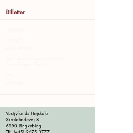
Billetter
Salg slut
Billettype
Æblemost
Kom og lav din egen æblemost i 
Forundringens Have.
Pris
0,00 kr.
Vestjyllands Højskole
Skraldhedevej 8
6950 Ringkøbing
​​​Tlf: (+45)
9675 3777