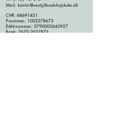
Mail: kontor@vestjyllandshojskole.dk
CVR:
68691451
P-nummer:
1002278673
EAN-nummer:
5790002643927
Bank:
7670 2027873
Følg os på sociale medier:
Læs seneste nyhedsbrev
Læs seneste kontrolrapport fra
Fødevarestyrelsen