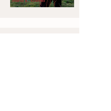
Maria R. Rostved
Vestjyllands Højskole
Skraldhedevej 8
6950 Ringkøbing
​​​Tlf: (+45)
9675 3777
Mail: kontor@vestjyllandshojskole.dk
CVR:
68691451
P-nummer:
1002278673
EAN-nummer:
5790002643927
Bank:
7670 2027873
Følg os på sociale medier: