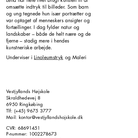
Lena har hele livet brugt kunsten til at
omsætte indtryk til billeder. Som barn
og ung tegnede hun især portrætter og
var optaget af menneskers ansigter og
fortællinger. I dag fylder natur og
landskaber – både de helt nære og de
fjerne – stadig mere i hendes
kunstneriske arbejde.
Underviser i
Linoleumstryk
og Maleri
Vestjyllands Højskole
Skraldhedevej 8
6950 Ringkøbing
​​​Tlf: (+45)
9675 3777
Mail: kontor@vestjyllandshojskole.dk
CVR:
68691451
P-nummer:
1002278673