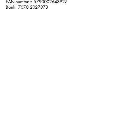
EAN-nummer:
5790002643927
Bank:
7670 2027873
Følg os på sociale medier:
Læs seneste nyhedsbrev
Læs seneste kontrolrapport fra
Fødevarestyrelsen