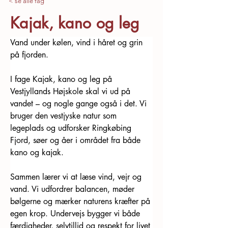
< se alle fag
Kajak, kano og leg
Vand under kølen, vind i håret og grin 
på fjorden.
I fage Kajak, kano og leg på 
Vestjyllands Højskole skal vi ud på 
vandet – og nogle gange også i det. Vi 
bruger den vestjyske natur som 
legeplads og udforsker Ringkøbing 
Fjord, søer og åer i området fra både 
kano og kajak.
Sammen lærer vi at læse vind, vejr og 
vand. Vi udfordrer balancen, møder 
bølgerne og mærker naturens kræfter på 
egen krop. Undervejs bygger vi både 
færdigheder, selvtillid og respekt for livet 