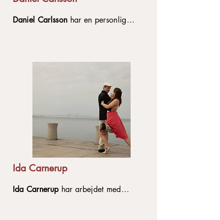
Daniel Carlsson
har en personlig
forbindelse til tango, der strækker sig
tilbage til hans barndom. Med en
argentinsk mor, der sang tango for
ham, voksede musik og følelser tidligt
ind i livet. Hans glæde ved dansen har
drevet ham til at opbygge Nordens
største tangoskole. Daniels
undervisning er præget af musikalitet,
nærvær og en ægte forståelse af
tangoens kultur og sjæl.
Ida Carnerup
Ida Carnerup
har arbejdet med
kropsbevidsthed og mennesker i
bevægelse gennem hele sit