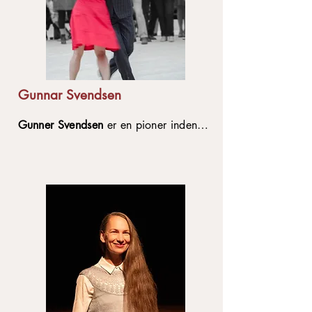
dansen. Hun underviser desuden i
yoga for tango dansere (og ikke tango
dansere) og laver foredrag og kurser i
spændingsfelter mellem tango, terapi
og yoga/meditation med forskellige
temaer som fx. parforhold og nærvær.
Gunnar Svendsen
Gunner Svendsen
er en pioner inden
for argentinsk tango i Danmark og
stod bag landets første tango-workshop
i 1991. Han har siden undervist og
optrådt både nationalt og
internationalt. Hans stil spænder fra
tæt fatning til tango-nuevo, og hans
undervisning fokuserer på musikalitet,
kontakt og danseglæde på milongaen.