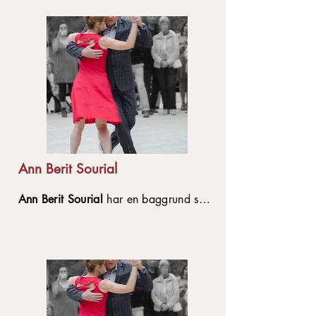
professionelle liv. Hun har et særligt
fokus på at udforske musikalitet og
udtryk, der gavner bevægelse og
kommunikation. Hendes styrke ligger i
at skabe tryghed og hjælpe deltagerne
med at give slip på præstationen og i
stedet finde glæde, kontakt og
naturligt flow i bevægelsen.
Ann Berit Sourial
Ann Berit Sourial
har en baggrund som
balletdanser og har undervist og
optrådt i mange forskellige lande. I
tangoundervisningen lægger hun særlig
vægt på teknik, kropsholdning og
samspillet med partneren, både i
forhold til den særlige forbindelse, man
har i tango og i forhold til legen i