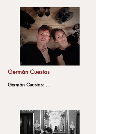
dansen og følelsen af musikken.
Hendes dans udtrykker hendes
personlighed: energisk, positiv og
tilstedeværende. Anna underviser
lokalt og i udlandet og har siden
2022 ledet Tangokompaniet, det
største tangostudio i Malmø.
Germán Cuestas
Germán Cuestas:
Tango dancer with a degree in music.
He had the opportunity to learn Tango
with different teachers from both
traditional and modern approaches.
In 2012 He started assisting and later
teaching at El Motivo Tango school in
Buenos Aires.