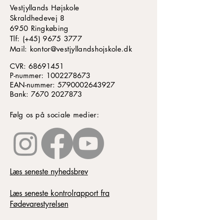
Vestjyllands Højskole
Skraldhedevej 8
6950 Ringkøbing
​​​Tlf: (+45)
9675 3777
Mail: kontor@vestjyllandshojskole.dk
CVR:
68691451
P-nummer:
1002278673
EAN-nummer:
5790002643927
Bank:
7670 2027873
Følg os på sociale medier:
Læs seneste nyhedsbrev
Læs seneste kontrolrapport fra
Fødevarestyrelsen