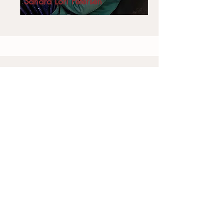
Sandra Lori Petersen
Vestjyllands Højskole
Skraldhedevej 8
6950 Ringkøbing
​​​Tlf: (+45)
9675 3777
Mail: kontor@vestjyllandshojskole.dk
CVR:
68691451
P-nummer:
1002278673
EAN-nummer:
5790002643927
Bank:
7670 2027873
Følg os på sociale medier: