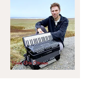
Niels Ørts Ottosen
Vestjyllands Højskole
Skraldhedevej 8
6950 Ringkøbing