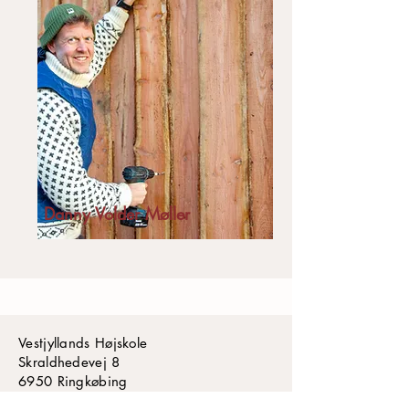
Danny Volder Møller
Vestjyllands Højskole
Skraldhedevej 8
6950 Ringkøbing
​​​Tlf: (+45)
9675 3777