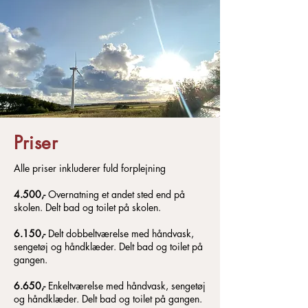
Til daglig er hun tilknyttet
Skriveværkstedet, der hjælper folk med
at få vinklet og skrevet de bøger, de
gerne vil.
Priser
Alle priser inkluderer fuld forplejning
4.500,-
Overnatning et andet sted end på
skolen. Delt bad og toilet på skolen.
6.150,-
Delt dobbeltværelse med håndvask,
sengetøj og håndklæder. Delt bad og toilet på
gangen.
6.650,-
Enkeltværelse med håndvask, sengetøj
og håndklæder. Delt bad og toilet på gangen.