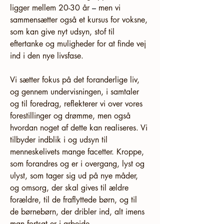
ligger mellem 20-30 år
 –
 men vi 
sammensætter også et kursus for voksne, 
som kan give nyt udsyn, stof til 
eftertanke og muligheder for at finde vej 
ind i den nye livsfase.
Vi sætter fokus på det foranderlige liv, 
og gennem undervisningen, i samtaler 
og til foredrag, reflekterer vi over vores 
forestillinger og drømme, men også 
hvordan noget af dette kan realiseres. Vi 
tilbyder indblik i og udsyn til 
menneskelivets mange facetter. Kroppe, 
som forandres og er i overgang, lyst og 
ulyst, som tager sig ud på nye måder, 
og omsorg, der skal gives til ældre 
forældre, til de fraflyttede børn, og til 
de børnebørn, der dribler ind, alt imens 
man fortsat er i arbejde.