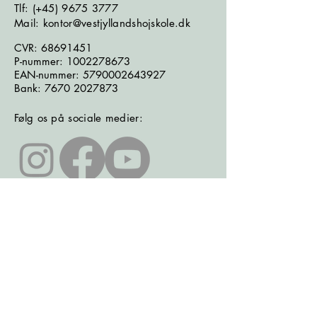
​​​Tlf: (+45)
9675 3777
Mail: kontor@vestjyllandshojskole.dk
CVR:
68691451
P-nummer:
1002278673
EAN-nummer:
5790002643927
Bank:
7670 2027873
Følg os på sociale medier:
Læs seneste nyhedsbrev
Læs seneste kontrolrapport fra
Fødevarestyrelsen