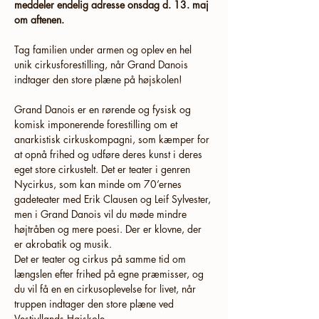
meddeler endelig adresse onsdag d. 13. maj 
om aftenen.
Tag familien under armen og oplev en hel 
unik cirkusforestilling, når Grand Danois 
indtager den store plæne på højskolen!
Grand Danois er en rørende og fysisk og 
komisk imponerende forestilling om et 
anarkistisk cirkuskompagni, som kæmper for 
at opnå frihed og udføre deres kunst i deres 
eget store cirkustelt. Det er teater i genren 
Nycirkus, som kan minde om 70’ernes 
gadeteater med Erik Clausen og Leif Sylvester, 
men i Grand Danois vil du møde mindre 
højtråben og mere poesi. Der er klovne, der 
er akrobatik og musik. 
Det er teater og cirkus på samme tid om 
længslen efter frihed på egne præmisser, og 
du vil få en en cirkusoplevelse for livet, når 
truppen indtager den store plæne ved 
Vestjyllands Højskole.