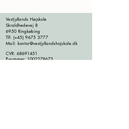
Vestjyllands Højskole
Skraldhedevej 8
6950 Ringkøbing
​​​Tlf: (+45)
9675 3777
Mail: kontor@vestjyllandshojskole.dk
CVR:
68691451
P-nummer:
1002278673
EAN-nummer:
5790002643927
Bank:
7670 2027873
Følg os på sociale medier:
Læs seneste nyhedsbrev
Læs seneste kontrolrapport fra