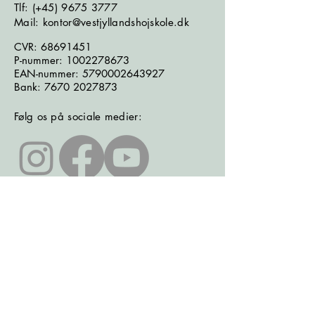
​​​Tlf: (+45)
9675 3777
Mail: kontor@vestjyllandshojskole.dk
CVR:
68691451
P-nummer:
1002278673
EAN-nummer:
5790002643927
Bank:
7670 2027873
Følg os på sociale medier:
Læs seneste nyhedsbrev
Læs seneste kontrolrapport fra
Fødevarestyrelsen