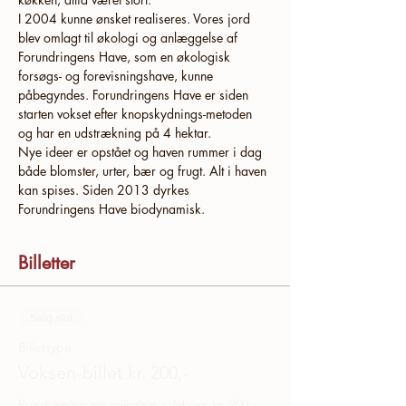
I 2004 kunne ønsket realiseres. Vores jord 
blev omlagt til økologi og anlæggelse af 
Forundringens Have, som en økologisk 
forsøgs- og forevisningshave, kunne 
påbegyndes. Forundringens Have er siden 
starten vokset efter knopskydnings-metoden 
og har en udstrækning på 4 hektar. 
Nye ideer er opstået og haven rummer i dag 
både blomster, urter, bær og frugt. Alt i haven 
kan spises. Siden 2013 dyrkes 
Forundringens Have biodynamisk.
Billetter
Salg slut
Billettype
Voksen-billet kr. 200,-
Rundvisning og spisning - Voksen kr. 200,-