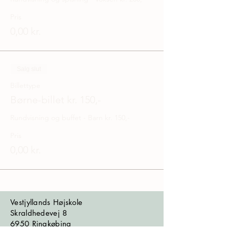
Pris
0,00 kr.
Salg slut
Billettype
Børne-billet kr. 150,-
Rundvisning og buffet - Barn kr. 150,-
Pris
0,00 kr.
Vestjyllands Højskole
Skraldhedevej 8
6950 Ringkøbing