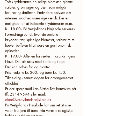
Toft krydderurter, spiselige blomster, glemte 
salater, grøntsager og bær, som indgår i 
forundringsbuffeten. Endvidere oplyses om 
urternes sundhedsmæssige værdi. Der er 
mulighed for at indsamle krydderurter m.m.
Kl. 18.00 - På Vestjyllands Højskole serveres 
Forundringsbuffet, hvor de omtalte 
krydderurter, spiselige blomster, salater m.m. 
hæver buffeten til at være en gastronomisk 
oplevelse.
Kl. 19.00 - Aftenen fortsætter i Forundringens 
Have. Der afsluttes med kaffe og kage.
Der kan købes frø og planter.
Pris - voksne kr. 200,- og børn kr. 150,-
Tilmelding - senest dagen før arrangementet 
afholdes.
Er der spørgsmål kan Birtha Toft kontaktes på 
tlf. 2344 9594 eller mail: 
okoe@vestjyllandshojskole.dk
På Vestjyllands Højskole har ønsket at vise 
vejen fra jord til bord, via vores økologiske 
køkken, altid været stort.