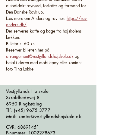
autodidakt ravnørd, forfatter og formand for 
Den Danske Ravklub.
Læs mere om Anders og rav her: 
https://rav-
anders.dk/
Der serveres kaffe og kage fra højskolens 
køkken.
Billetpris: 60 kr.
Reserver billetten her på 
arrangement@vestjyllandshojskole.dk 
og 
betal i døren med mobilepay eller kontant.
foto Tina Løkke
Vestjyllands Højskole
Skraldhedevej 8
6950 Ringkøbing
​​​Tlf: (+45)
9675 3777
Mail: kontor@vestjyllandshojskole.dk
CVR:
68691451
P-nummer:
1002278673