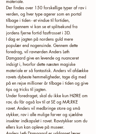
materiale. 
Der findes over 150 forskellige typer af rav i 
verden, og hver type agerer som en portal 
tilbage i tiden - et vindue til fortiden, 
hvorigennem vi kan se et splitsekund fra 
jordens fjerne fortid fastfrosset i 3D.
I dag er jagten på nordens guld mere 
populær end nogensinde. Gennem dette 
foredrag, vil ravnørden Anders Leth 
Damgaard give en levende og nuanceret 
indsigt i, hvorfor dette næsten magiske 
materiale er så fantastisk. Anders vil afdække 
ravets dybeste hemmeligheder, tage dig med 
på en rejse millioner år tilbage i tiden og give 
tips og tricks til jagten.
Under foredraget, skal du ikke kun HØRE om 
rav, du får også lov til at SE og MÆRKE 
ravet. Anders vil medbringe store og små 
stykker, rav i alle mulige farver og sjældne 
insekter indkapslet i ravet. Ravstykker som du 
ellers kun kan opleve på museer.
Anders Leth Damgaard er uddannet lærer, 