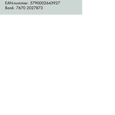
EAN-nummer:
5790002643927
Bank:
7670 2027873
Følg os på sociale medier:
Læs seneste nyhedsbrev
Læs seneste kontrolrapport fra
Fødevarestyrelsen