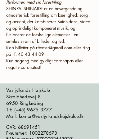
Performer, med sin forestilling.
SHINPAI SHINAIDE er en bevægende og 
atmosfærisk forestilling om kærlighed, sorg 
og accept, der kombinerer Butoh-dans, video 
og oprindeligt komponeret musik, og 
fusionerer de forskellige elementer i en 
sømløs strøm af billeder og lyd.
Køb billetter på rfteater@gmail.com eller ring 
på tlf. 40 43 44 09
Kun adgang med gyldigt coronapas eller 
negativ coronatest!
Vestjyllands Højskole
Skraldhedevej 8
6950 Ringkøbing
​​​Tlf: (+45)
9675 3777
Mail: kontor@vestjyllandshojskole.dk
CVR:
68691451
P-nummer:
1002278673
EAN-nummer:
5790002643927