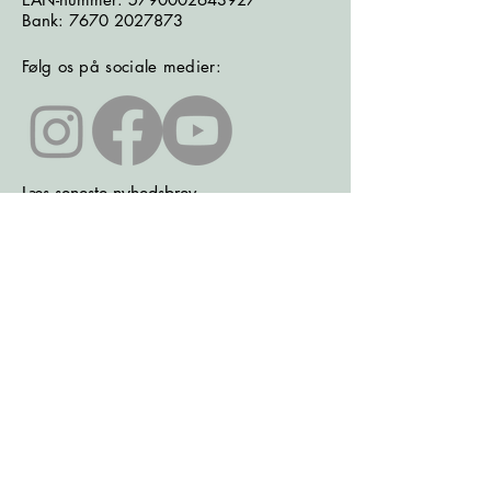
Bank:
7670 2027873
Følg os på sociale medier:
Læs seneste nyhedsbrev
Læs seneste kontrolrapport fra
Fødevarestyrelsen