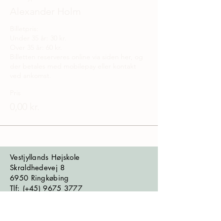
Alexander Holm
Billetpris:

Under 35 år: 30 kr.

Over 35 år: 60 kr.

Billetten reserveres online via siden her, og 
der betales med mobilepay eller kontakt 
ved ankomst.
Pris
0,00 kr.
Vestjyllands Højskole
Skraldhedevej 8
6950 Ringkøbing
​​​Tlf: (+45)
9675 3777
Mail: kontor@vestjyllandshojskole.dk
CVR:
68691451