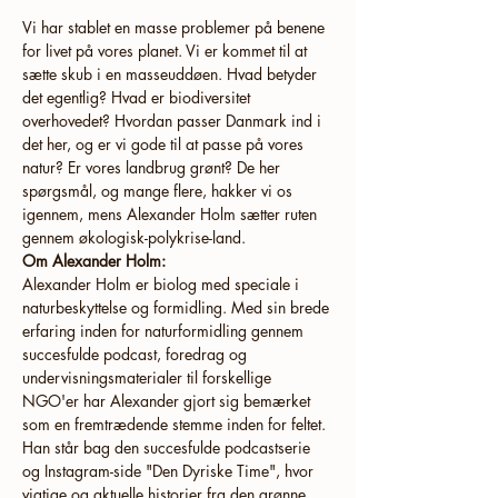
Vi har stablet en masse problemer på benene 
for livet på vores planet. Vi er kommet til at 
sætte skub i en masseuddøen. Hvad betyder 
det egentlig? Hvad er biodiversitet 
overhovedet? Hvordan passer Danmark ind i 
det her, og er vi gode til at passe på vores 
natur? Er vores landbrug grønt? De her 
spørgsmål, og mange flere, hakker vi os 
igennem, mens Alexander Holm sætter ruten 
gennem økologisk-polykrise-land.
Om Alexander Holm:
Alexander Holm er biolog med speciale i 
naturbeskyttelse og formidling. Med sin brede 
erfaring inden for naturformidling gennem 
succesfulde podcast, foredrag og 
undervisningsmaterialer til forskellige 
NGO'er har Alexander gjort sig bemærket 
som en fremtrædende stemme inden for feltet. 
Han står bag den succesfulde podcastserie 
og Instagram-side "Den Dyriske Time", hvor 
vigtige og aktuelle historier fra den grønne 