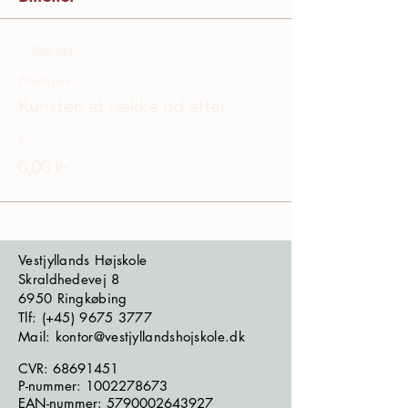
Salg slut
Billettype
Kunsten at række ud efter
Pris
0,00 kr.
Vestjyllands Højskole
Skraldhedevej 8
6950 Ringkøbing
​​​Tlf: (+45)
9675 3777
Mail: kontor@vestjyllandshojskole.dk
CVR:
68691451
P-nummer:
1002278673
EAN-nummer:
5790002643927