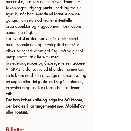
menneske, har selv gennemlevet denne uro. 
Jakob tager udgangspunkt i nedslag fra sit 
eget liv, når han levende vil fortælle om de 
gange, han selv stod ved eksistentielle 
brændpunkter og kiggede ned i tomhedens 
uendelige slugt.
For hvad sker der, når vi står konfronteret 
med ensomheden og meningsløsheden? Vi 
bliver tvunget til at vælge! Og i dét valg er vi 
netop nødt til at alliere os med 
livsledersagersker og åndelige rejsemakkere. 
Vi SKAL turde række ud til andre mennesker.
En talk om mod, om at vælge en anden vej og 
en søgen efter det gode liv. Du går ophidset, 
provokeret og radikalt forandret fra denne 
talk.
Der kan købes kaffe og kage for 60 kroner, 
der betales til arrangementet med MobilePay 
eller kontant.
Billetter