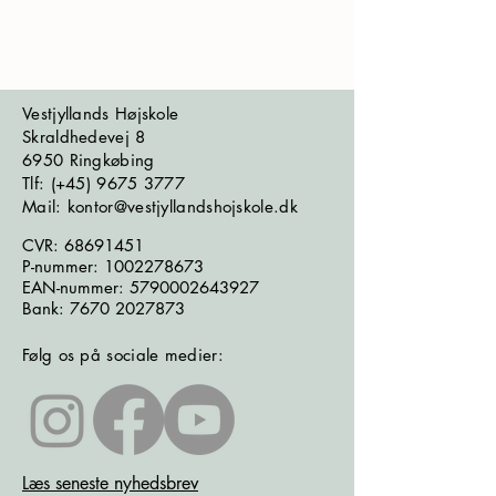
Vestjyllands Højskole
Skraldhedevej 8
6950 Ringkøbing
​​​Tlf: (+45)
9675 3777
Mail: kontor@vestjyllandshojskole.dk
CVR:
68691451
P-nummer:
1002278673
EAN-nummer:
5790002643927
Bank:
7670 2027873
Følg os på sociale medier:
Læs seneste nyhedsbrev