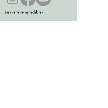
Læs seneste nyhedsbrev
Læs seneste kontrolrapport fra
Fødevarestyrelsen