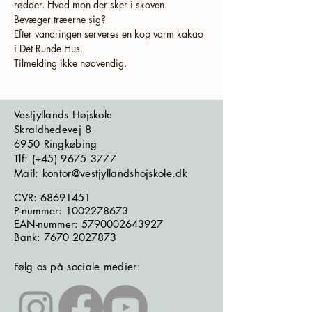
rødder. Hvad mon der sker i skoven. 
Efter vandringen serveres en kop varm kakao 
Tilmelding ikke nødvendig.
Vestjyllands Højskole
Skraldhedevej 8
6950 Ringkøbing
​​​Tlf: (+45)
9675 3777
Mail: kontor@vestjyllandshojskole.dk
CVR:
68691451
P-nummer:
1002278673
EAN-nummer:
5790002643927
Bank:
7670 2027873
Følg os på sociale medier: