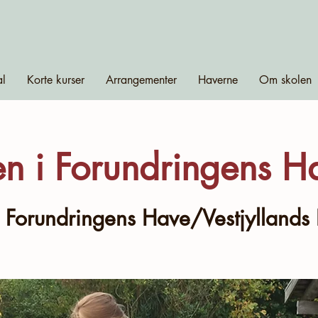
al
Korte kurser
Arrangementer
Haverne
Om skolen
n i Forundringens H
 
Forundringens Have/Vestjyllands 