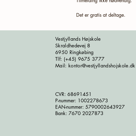
Tilmelding ikke nødvendig.
Det er gratis at deltage.
Vestjyllands Højskole
Skraldhedevej 8
6950 Ringkøbing
​​​Tlf: (+45) 9675 3777
Mail: kontor@vestjyllandshojskole.dk
CVR: 68691451
P-nummer: 1002278673
EAN-nummer: 5790002643927
Bank: 7670 2027873