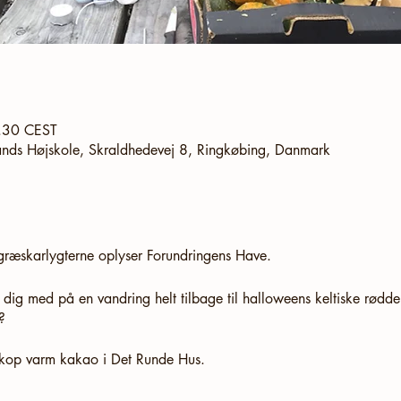
0.30 CEST
ands Højskole, Skraldhedevej 8, Ringkøbing, Danmark
græskarlygterne oplyser Forundringens Have.
 dig med på en vandring helt tilbage til halloweens keltiske rødd
?
n kop varm kakao i Det Runde Hus.