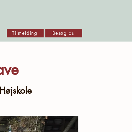
Tilmelding
Besøg os
ave
Højskole