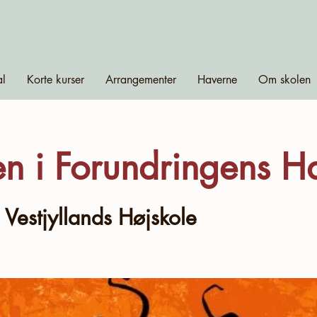
al
Korte kurser
Arrangementer
Haverne
Om skolen
n i Forundringens H
 
Vestjyllands Højskole