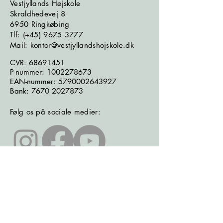
Vestjyllands Højskole
Skraldhedevej 8
6950 Ringkøbing
​​​Tlf: (+45)
9675 3777
Mail: kontor@vestjyllandshojskole.dk
CVR:
68691451
P-nummer:
1002278673
EAN-nummer:
5790002643927
Bank:
7670 2027873
Følg os på sociale medier:
Læs seneste nyhedsbrev
Læs seneste kontrolrapport fra
Fødevarestyrelsen