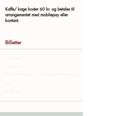
Kaffe/ kage koster 60 kr. og betales til
arrangementet med mobilepay eller
kontant.
Billetter
Salg slut
Billettype
Fyraftenssang fra Højskolesang
Pris
0,00 kr.