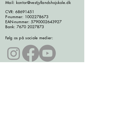
Mail: kontor@vestjyllandshojskole.dk
CVR:
68691451
P-nummer:
1002278673
EAN-nummer:
5790002643927
Bank:
7670 2027873
Følg os på sociale medier:
Læs seneste nyhedsbrev
Læs seneste kontrolrapport fra
Fødevarestyrelsen