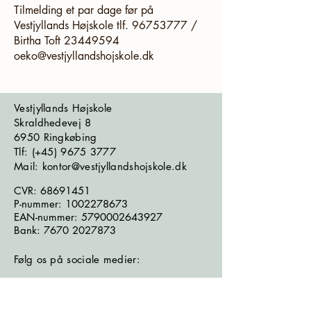
Tilmelding et par dage før på
Vestjyllands Højskole tlf. 96753777 /
Birtha Toft 23449594
oeko@vestjyllandshojskole.dk
Vestjyllands Højskole
Skraldhedevej 8
6950 Ringkøbing
​​​Tlf: (+45)
9675 3777
Mail: kontor@vestjyllandshojskole.dk
CVR:
68691451
P-nummer:
1002278673
EAN-nummer:
5790002643927
Bank:
7670 2027873
Følg os på sociale medier: