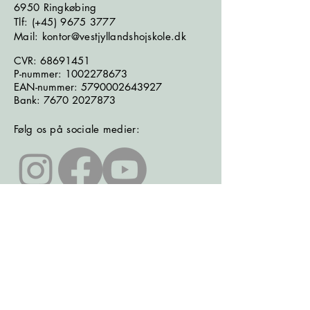
6950 Ringkøbing
​​​Tlf: (+45)
9675 3777
Mail: kontor@vestjyllandshojskole.dk
CVR:
68691451
P-nummer:
1002278673
EAN-nummer:
5790002643927
Bank:
7670 2027873
Følg os på sociale medier:
Læs seneste nyhedsbrev
Læs seneste kontrolrapport fra
Fødevarestyrelsen