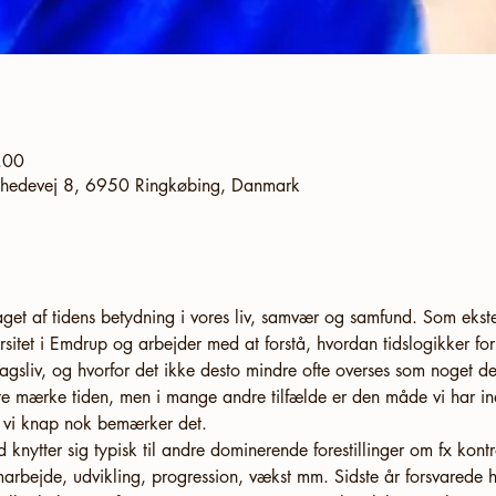
.00
ldhedevej 8, 6950 Ringkøbing, Danmark
taget af tidens betydning i vores liv, samvær og samfund. Som ekst
itet i Emdrup og arbejder med at forstå, hvordan tidslogikker form
agsliv, og hvorfor det ikke desto mindre ofte overses som noget de
mærke tiden, men i mange andre tilfælde er den måde vi har indre
at vi knap nok bemærker det. 
 knytter sig typisk til andre dominerende forestillinger om fx kontrol
amarbejde, udvikling, progression, vækst mm. Sidste år forsvarede