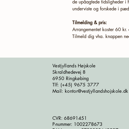
de upåagtede tidsligheder i f
underviste og forskede i pæ
Tilmelding & pris:
Arrangementet koster 60 kr. 
Tilmeld dig vha. knappen ned
Vestjyllands Højskole
Skraldhedevej 8
6950 Ringkøbing
​​​Tlf: (+45) 9675 3777
Mail: kontor@vestjyllandshojskole.dk
CVR: 68691451
P-nummer: 1002278673