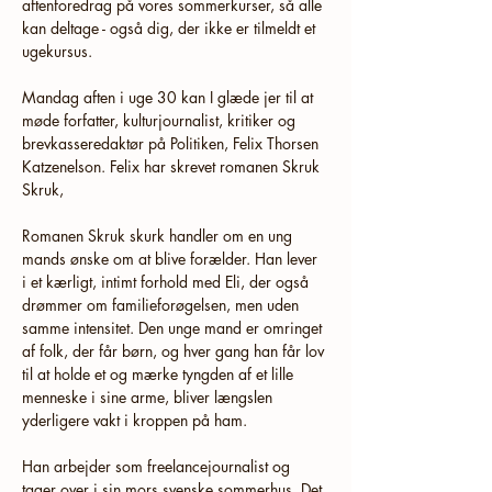
aftenforedrag på vores sommerkurser, så alle 
kan deltage - også dig, der ikke er tilmeldt et 
ugekursus. 
Mandag aften i uge 30 kan I glæde jer til at 
møde forfatter, kulturjournalist, kritiker og 
brevkasseredaktør på Politiken, Felix Thorsen 
Katzenelson. Felix har skrevet romanen Skruk 
Skruk, 
Romanen Skruk skurk handler om en ung 
mands ønske om at blive forælder. Han lever 
i et kærligt, intimt forhold med Eli, der også 
drømmer om familieforøgelsen, men uden 
samme intensitet. Den unge mand er omringet 
af folk, der får børn, og hver gang han får lov 
til at holde et og mærke tyngden af et lille 
menneske i sine arme, bliver længslen 
yderligere vakt i kroppen på ham.
Han arbejder som freelancejournalist og 
tager over i sin mors svenske sommerhus. Det 