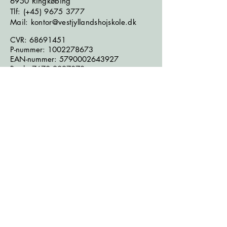
6950 Ringkøbing
​​​Tlf: (+45)
9675 3777
Mail: kontor@vestjyllandshojskole.dk
CVR:
68691451
P-nummer:
1002278673
EAN-nummer:
5790002643927
Bank:
7670 2027873
Følg os på sociale medier:
Læs seneste nyhedsbrev
Læs seneste kontrolrapport fra
Fødevarestyrelsen