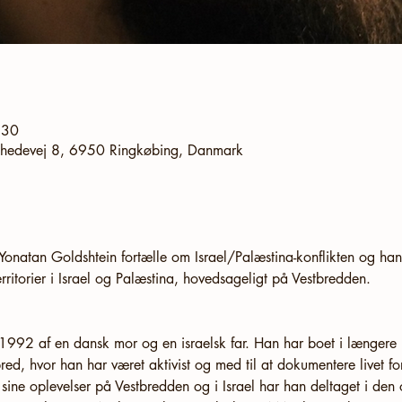
.30
ldhedevej 8, 6950 Ringkøbing, Danmark
 Yonatan Goldshtein fortælle om Israel/Palæstina-konflikten og ha
erritorier i Israel og Palæstina, hovedsageligt på Vestbredden.
 1992 af en dansk mor og en israelsk far. Han har boet i længere
red, hvor han har været aktivist og med til at dokumentere livet f
sine oplevelser på Vestbredden og i Israel har han deltaget i den 