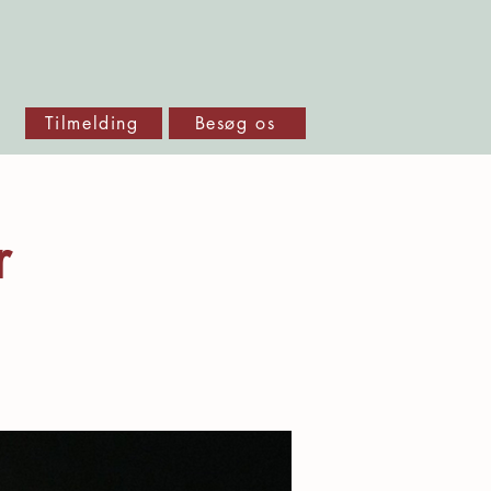
Tilmelding
Besøg os
r