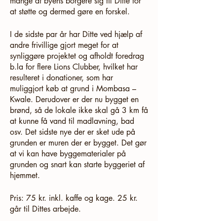
mange af byens borgere sig til Ditte for
at støtte og dermed gøre en forskel.
I de sidste par år har Ditte ved hjælp af
andre frivillige gjort meget for at
synliggøre projektet og afholdt foredrag
b.la for flere Lions Clubber, hvilket har
resulteret i donationer, som har
muliggjort køb at grund i Mombasa –
Kwale. Derudover er der nu bygget en
brønd, så de lokale ikke skal gå 3 km få
at kunne få vand til madlavning, bad
osv. Det sidste nye der er sket ude på
grunden er muren der er bygget. Det gør
at vi kan have byggematerialer på
grunden og snart kan starte byggeriet af
hjemmet.
Pris: 75 kr. inkl. kaffe og kage. 25 kr.
går til Dittes arbejde.