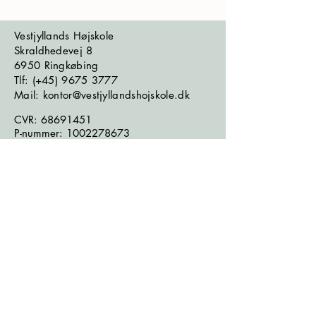
Vestjyllands Højskole
Skraldhedevej 8
6950 Ringkøbing
​​​Tlf: (+45)
9675 3777
Mail: kontor@vestjyllandshojskole.dk
CVR:
68691451
P-nummer:
1002278673
EAN-nummer:
5790002643927
Bank:
7670 2027873
Følg os på sociale medier:
Læs seneste nyhedsbrev
Læs seneste kontrolrapport fra