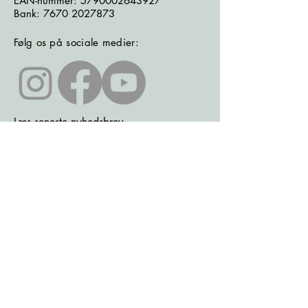
EAN-nummer:
5790002643927
Bank:
7670 2027873
Følg os på sociale medier:
Læs seneste nyhedsbrev
Læs seneste kontrolrapport fra
Fødevarestyrelsen