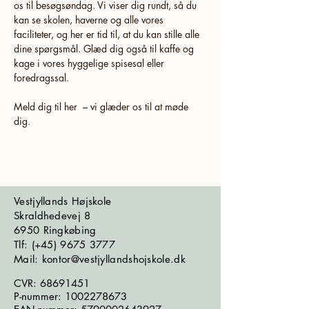
os til besøgsøndag. Vi viser dig rundt, så du 
kan se skolen, haverne og alle vores 
faciliteter, og her er tid til, at du kan stille alle 
dine spørgsmål. Glæd dig også til kaffe og 
kage i vores hyggelige spisesal eller 
foredragssal. 
Meld dig til her  – vi glæder os til at møde 
dig.
Vestjyllands Højskole
Skraldhedevej 8
6950 Ringkøbing
​​​Tlf: (+45)
9675 3777
Mail: kontor@vestjyllandshojskole.dk
CVR:
68691451
P-nummer:
1002278673