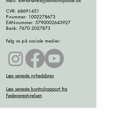
Mail: kontor@vestjyllandshojskole.dk
CVR:
68691451
P-nummer:
1002278673
EAN-nummer:
5790002643927
Bank:
7670 2027873
Følg os på sociale medier:
Læs seneste nyhedsbrev
Læs seneste kontrolrapport fra
Fødevarestyrelsen