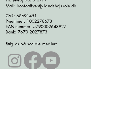
Mail: kontor@vestjyllandshojskole.dk
CVR:
68691451
P-nummer:
1002278673
EAN-nummer:
5790002643927
Bank:
7670 2027873
Følg os på sociale medier:
Læs seneste nyhedsbrev
Læs seneste kontrolrapport fra
Fødevarestyrelsen