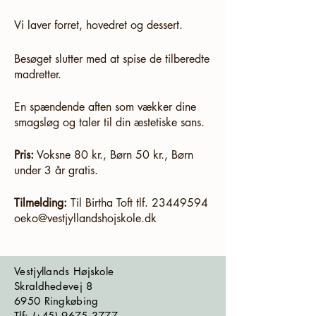
Vi laver forret, hovedret og dessert.
Besøget slutter med at spise de tilberedte
madretter.
En spændende aften som vækker dine
smagsløg og taler til din æstetiske sans.
Pris:
Voksne 80 kr., Børn 50 kr., Børn
under 3 år gratis.
Tilmelding:
Til Birtha Toft tlf. 23449594
oeko@vestjyllandshojskole.dk
Vestjyllands Højskole
Skraldhedevej 8
6950 Ringkøbing
​​​Tlf: (+45)
9675 3777