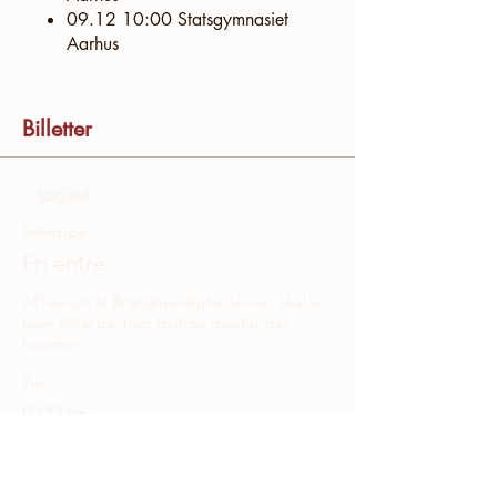
09.12 10:00 Statsgymnasiet
Aarhus
Billetter
Salg slut
Billettype
Fri entré
Af hensyn til Brandmyndighederne - skal vi 
have antal på, hvor mange gæster der 
kommer
Pris
0,00 kr.