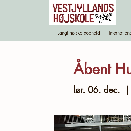
Langt højskoleophold
Internation
Åbent H
lør. 06. dec.
  |