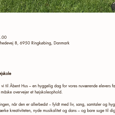
7.00
ldhedevej 8, 6950 Ringkøbing, Danmark
øjskole
vi til Åbent Hus – en hyggelig dag for vores nuværende elevers fa
 måske overvejer et højskoleophold.
gen, når den er allerbedst – fyldt med liv, sang, samtaler og h
rke kreativiteten, nyde musikalitet og dans – og bare suge til di