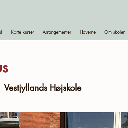
al
Korte kurser
Arrangementer
Haverne
Om skolen
us
  
Vestjyllands Højskole