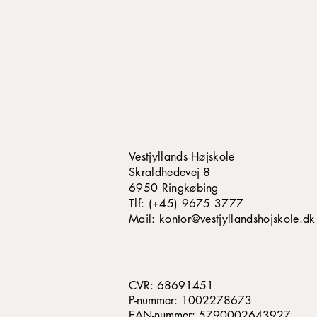
Vestjyllands Højskole
Skraldhedevej 8
6950 Ringkøbing
​​​Tlf: (+45) 9675 3777
Mail: kontor@vestjyllandshojskole.dk
CVR: 68691451
P-nummer: 1002278673
EAN-nummer: 5790002643927