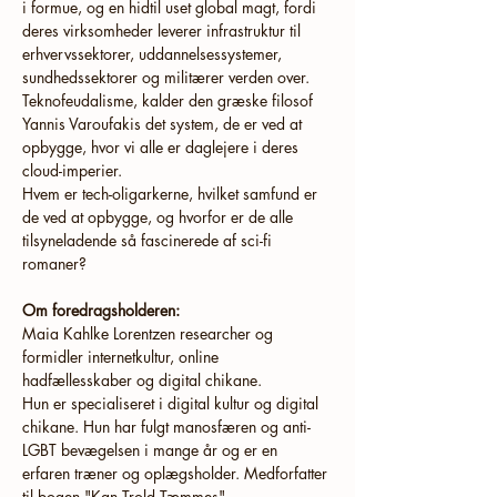
i formue, og en hidtil uset global magt, fordi 
deres virksomheder leverer infrastruktur til 
erhvervssektorer, uddannelsessystemer, 
sundhedssektorer og militærer verden over. 
Teknofeudalisme, kalder den græske filosof 
Yannis Varoufakis det system, de er ved at 
opbygge, hvor vi alle er daglejere i deres 
cloud-imperier. 
Hvem er tech-oligarkerne, hvilket samfund er 
de ved at opbygge, og hvorfor er de alle 
tilsyneladende så fascinerede af sci-fi 
romaner?
Om foredragsholderen:
Maia Kahlke Lorentzen researcher og 
formidler internetkultur, online 
hadfællesskaber og digital chikane.
Hun er specialiseret i digital kultur og digital 
chikane. Hun har fulgt manosfæren og anti-
LGBT bevægelsen i mange år og er en 
erfaren træner og oplægsholder. Medforfatter 
til bogen "Kan Trold Tæmmes"