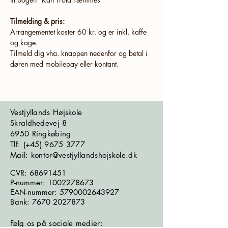
Tilmelding & pris:
Arrangementet koster 60 kr. og er inkl. kaffe 
og kage. 
Tilmeld dig vha. knappen nedenfor og betal i 
døren med mobilepay eller kontant. 
Vestjyllands Højskole
Skraldhedevej 8
6950 Ringkøbing
​​​Tlf: (+45)
9675 3777
Mail: kontor@vestjyllandshojskole.dk
CVR:
68691451
P-nummer:
1002278673
EAN-nummer:
5790002643927
Bank:
7670 2027873
Følg os på sociale medier: