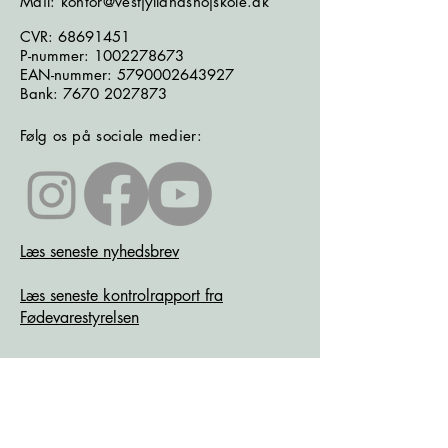
Mail: kontor@vestjyllandshojskole.dk
CVR:
68691451
P-nummer:
1002278673
EAN-nummer:
5790002643927
Bank:
7670 2027873
Følg os på sociale medier:
Læs seneste nyhedsbrev
Læs seneste kontrolrapport fra
Fødevarestyrelsen