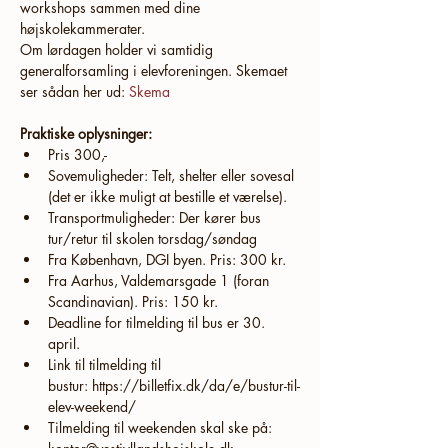
workshops sammen med dine 
højskolekammerater.
Om lørdagen holder vi samtidig 
generalforsamling i elevforeningen. Skemaet 
ser sådan her ud: 
Skema
Praktiske oplysninger: 
Pris 300,- 
Sovemuligheder: Telt, shelter eller sovesal 
(det er ikke muligt at bestille et værelse).
Transportmuligheder: Der kører bus 
tur/retur til skolen torsdag/søndag
Fra København, DGI byen. Pris: 300 kr.
Fra Aarhus, Valdemarsgade 1 (foran 
Scandinavian). Pris: 150 kr. 
Deadline for tilmelding til bus er 30. 
april.
Link til tilmelding til 
bustur: https://billetfix.dk/da/e/bustur-til-
elev-weekend/
Tilmelding til weekenden skal ske på: 