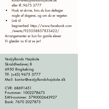
kontor@vestjyllandshojskole.dk 
eller tlf.:9675 3777 
Husk at skrive, hvis du kun deltager 
nogle af dagene, og om du er vegetar.
Link til 
begivenhed: https://www.facebook.com
/events/925558857833422/
Arrangementer er kun for gamle elever
Vi glæder os til at se jer!
Vestjyllands Højskole
Skraldhedevej 8
6950 Ringkøbing
​​​Tlf: (+45)
9675 3777
Mail: kontor@vestjyllandshojskole.dk
CVR:
68691451
P-nummer:
1002278673
EAN-nummer:
5790002643927
Bank:
7670 2027873